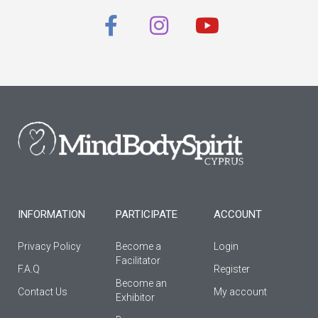
F
I
Y
a
n
o
c
s
u
e
t
t
b
a
u
o
g
b
o
r
e
k
a
-
m
f
INFORMATION
PARTICIPATE
ACCOUNT
Privacy Policy
Become a
Login
Facilitator
F.A.Q
Register
Βecome an
Contact Us
My account
Εxhibitor