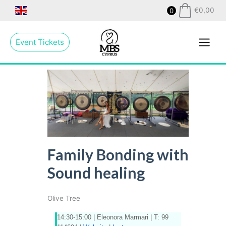
Skip
€
0,00
0
to
Main
content
Event Tickets
Menu
Family Bonding with
Sound healing
Olive Tree
14:30-15:00 |
Eleonora Marmari | T: 99