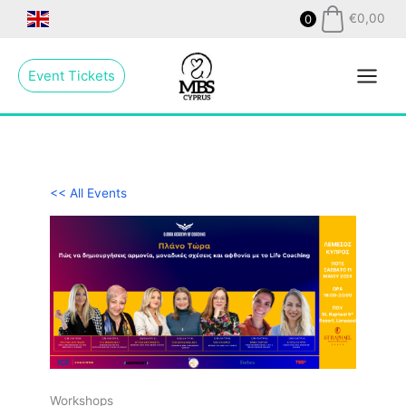
Skip
€
0,00
0
to
Main
content
Event Tickets
Menu
<< All Events
Workshops