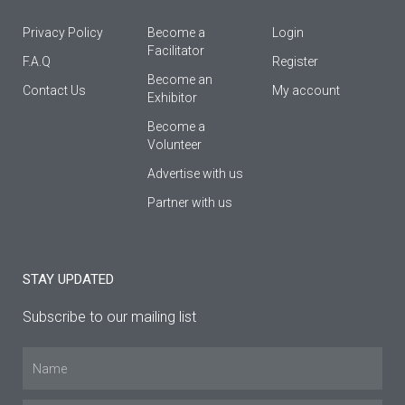
Privacy Policy
Become a
Login
Facilitator
F.A.Q
Register
Βecome an
Contact Us
My account
Εxhibitor
Become a
Volunteer
Advertise with us
Partner with us
STAY UPDATED
Subscribe to our mailing list
Name