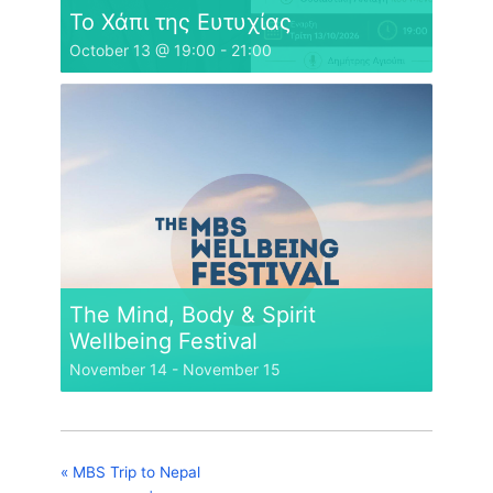
Το Χάπι της Ευτυχίας
October 13 @ 19:00
-
21:00
The Mind, Body & Spirit
Wellbeing Festival
November 14
-
November 15
«
MBS Trip to Nepal