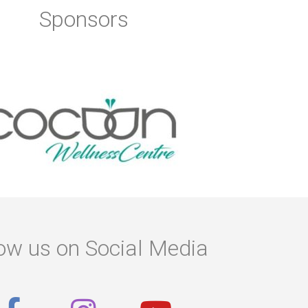
Sponsors
ow us on Social Media
F
I
Y