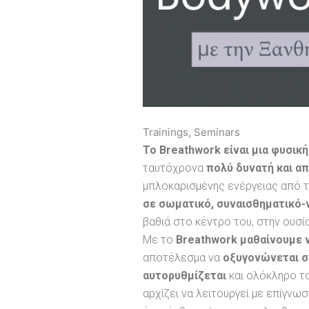
Trainings, Seminars
Το Breathwork είναι μια φυσικ
ταυτόχρονα
πολύ δυνατή και α
μπλοκαρισμένης ενέργειας από 
σε σωματικό, συναισθηματικό-
βαθιά στο κέντρο του, στην ουσί
Με το
Breathwork
μαθαίνουμε 
αποτέλεσμα να
οξυγονώνεται σ
αυτορυθμίζεται
και ολόκληρο το
αρχίζει να λειτουργεί με επίγνω