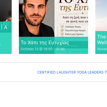
| A
The 
Το Χάπι της Ευτυχίας
Well
@
October 13 @ 19:00
-
21:00
Novem
CERTIFIED LAUGHTER YOGA LEADERS T