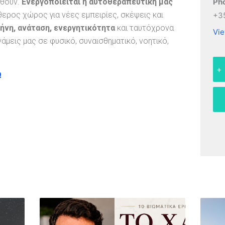
Ph
ωθούν.
Ενεργοποιείται η αυτοθεραπευτική μας
ερος χώρος για νέες εμπειρίες, σκέψεις και
+3
ήνη, ανάταση, ενεργητικότητα
και ταυτόχρονα
Vie
άμεις μας σε φυσικό, συναισθηματικό, νοητικό,
+
Ω