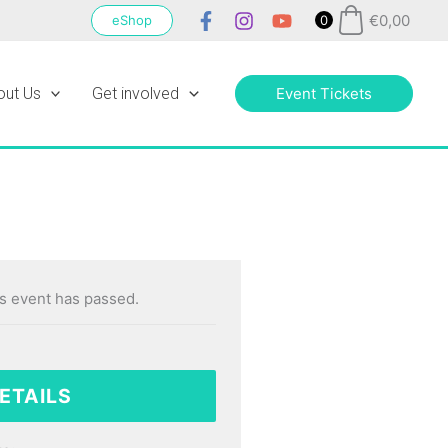
€
0,00
eShop
0
out Us
Get involved
Event Tickets
s event has passed.
ETAILS