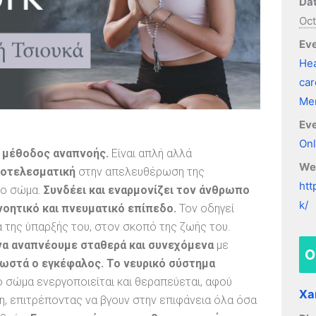
Dat
Oct
Eve
Hea
car
Men
Eve
Onl
ή μέθοδος αναπνοής.
Είναι απλή αλλά
We
ποτελεσματική
στην απελευθέρωση της
htt
το σώμα.
Συνδέει και εναρμονίζει τον άνθρωπο
k/
νοητικό και πνευματικό επίπεδο.
Τον οδηγεί
α της ύπαρξής του, στον σκοπό της ζωής του.
να αναπνέουμε σταθερά και συνεχόμενα
με
O
ωστά ο εγκέφαλος. Το νευρικό σύστημα
 σώμα ενεργοποιείται και θεραπεύεται, αφού
Xa
ση, επιτρέποντας να βγουν στην επιφάνεια όλα όσα