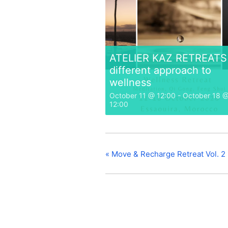
ATELIER KAZ RETREATS 
different approach to
wellness
October 11 @ 12:00
-
October 18 
12:00
«
Move & Recharge Retreat Vol. 2