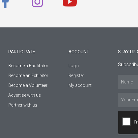
a
n
o
c
s
u
e
t
t
b
a
u
PARTICIPATE
ACCOUNT
STAY UP
o
g
b
Subscribe
Become a Facilitator
Login
o
r
e
Βecome an Εxhibitor
Register
Name
k
a
Become a Volunteer
My account
Advertise with us
-
m
Email
Partner with us
f