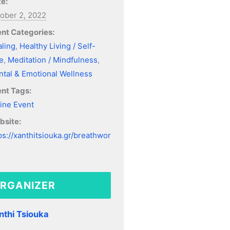
e:
ober 2, 2022
nt Categories:
ling
,
Healthy Living / Self-
e
,
Meditation / Mindfulness
,
tal & Emotional Wellness
nt Tags:
ine Event
bsite:
ps://xanthitsiouka.gr/breathwor
RGANIZER
nthi Tsiouka