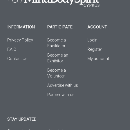
o
r
e
k
a
-
m
f
INFORMATION
PARTICIPATE
ACCOUNT
Privacy Policy
Become a
Login
Facilitator
F.A.Q
Register
Βecome an
Contact Us
My account
Εxhibitor
Become a
Volunteer
Advertise with us
Partner with us
STAY UPDATED