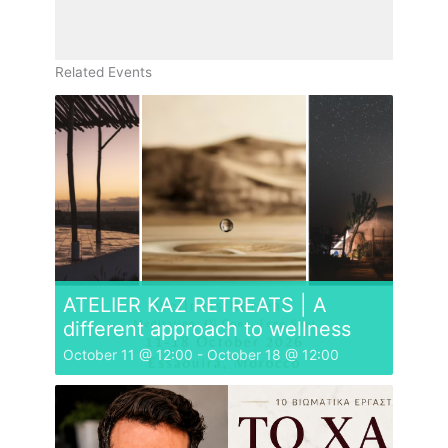
Related Events
ATELIER KAZ RETREATS | A
different approach to wellness
October 11 @ 12:00
-
October 18 @ 12:00