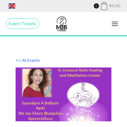
Skip
€
0,00
0
to
Main
content
Event Tickets
Menu
<< All Events