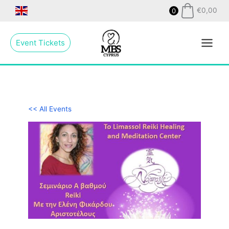
Skip
€
0,00
0
to
Main
content
Event Tickets
Menu
<< All Events