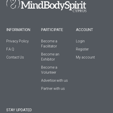
o
r
e
k
a
-
m
f
INFORMATION
PARTICIPATE
ACCOUNT
Privacy Policy
Become a
Login
Facilitator
F.A.Q
Register
Βecome an
Contact Us
My account
Εxhibitor
Become a
Volunteer
Advertise with us
Partner with us
STAY UPDATED