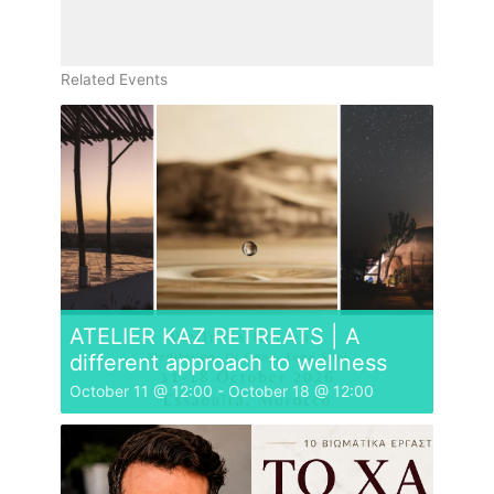
Related Events
ATELIER KAZ RETREATS | A
different approach to wellness
October 11 @ 12:00
-
October 18 @ 12:00